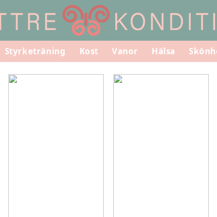
Styrketräning
Kost
Vanor
Hälsa
Skönh