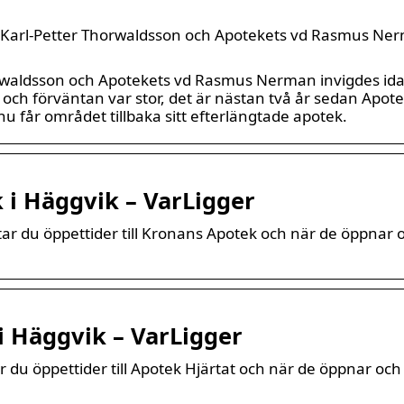
 Karl-Petter Thorwaldsson och Apotekets vd Rasmus Ne
orwaldsson och Apotekets vd Rasmus Nerman invigdes id
 och förväntan var stor, det är nästan två år sedan Apot
 får området tillbaka sitt efterlängtade apotek.
 i Häggvik – VarLigger
tar du öppettider till Kronans Apotek och när de öppnar 
 i Häggvik – VarLigger
ar du öppettider till Apotek Hjärtat och när de öppnar oc