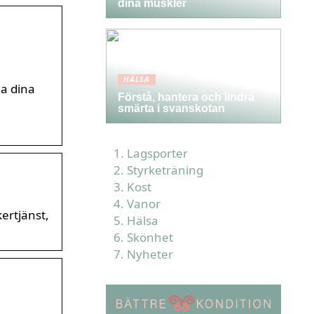
dina muskler
HÄLSA
la dina
Förstå, hantera och lindra
smärta i svanskotan
Lagsporter
Styrketräning
Kost
Vanor
ertjänst,
Hälsa
Skönhet
Nyheter