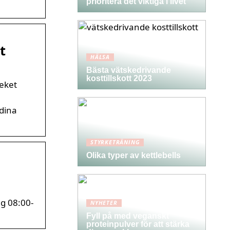
prioritera det viktiga i livet
t
HÄLSA
Bästa vätskedrivande
kosttillskott 2023
teket
 dina
STYRKETRÄNING
Olika typer av kettlebells
g 08:00-
NYHETER
Fyll på med veganskt
proteinpulver för att stärka