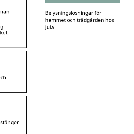
rman
Belysningslösningar för
hemmet och trädgården hos
ag
Jula
eket
och
h stänger