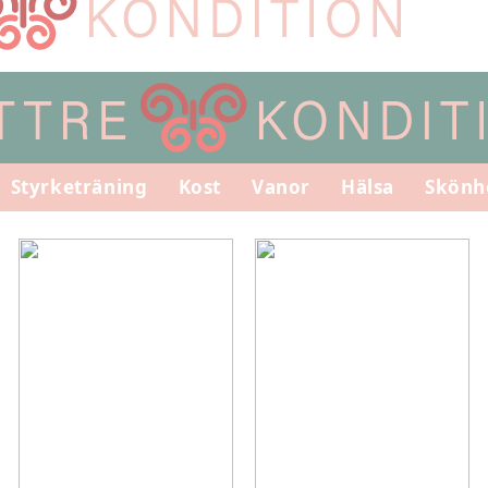
Styrketräning
Kost
Vanor
Hälsa
Skönh