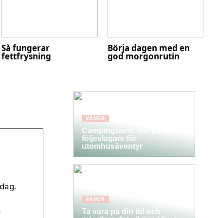
Så fungerar
Börja dagen med en
fettfrysning
god morgonrutin
VANOR
Campingbord: Din perfekta
följeslagare för
utomhusäventyr
sdag.
VANOR
a
Ta vara på din tid och