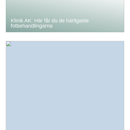
Klinik AK: Här får du de härligaste
fotbehandlingarna