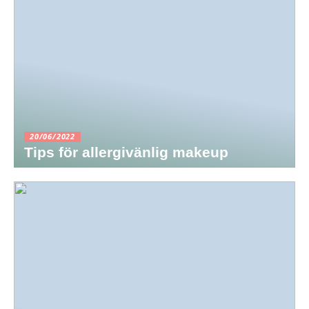
20/06/2022
Tips för allergivänlig makeup