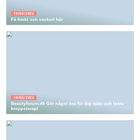
19/06/2022
Få friskt och vackert hår
19/05/2022
Beautyforum.dk Gör något bra för dig själv och testa
kroppsterapi