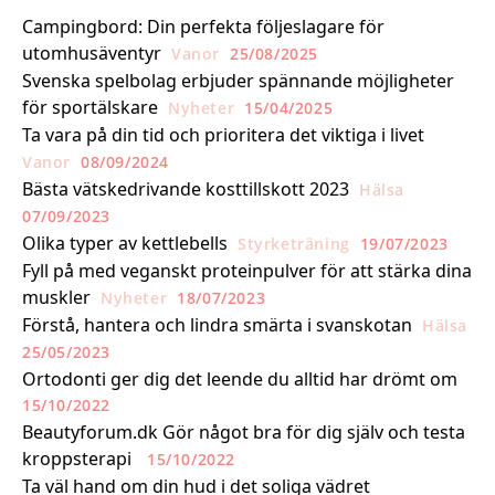
Campingbord: Din perfekta följeslagare för
utomhusäventyr
Vanor
25/08/2025
Svenska spelbolag erbjuder spännande möjligheter
för sportälskare
Nyheter
15/04/2025
Ta vara på din tid och prioritera det viktiga i livet
Vanor
08/09/2024
Bästa vätskedrivande kosttillskott 2023
Hälsa
07/09/2023
Olika typer av kettlebells
Styrketräning
19/07/2023
Fyll på med veganskt proteinpulver för att stärka dina
muskler
Nyheter
18/07/2023
Förstå, hantera och lindra smärta i svanskotan
Hälsa
25/05/2023
Ortodonti ger dig det leende du alltid har drömt om
15/10/2022
Beautyforum.dk Gör något bra för dig själv och testa
kroppsterapi
15/10/2022
Ta väl hand om din hud i det soliga vädret