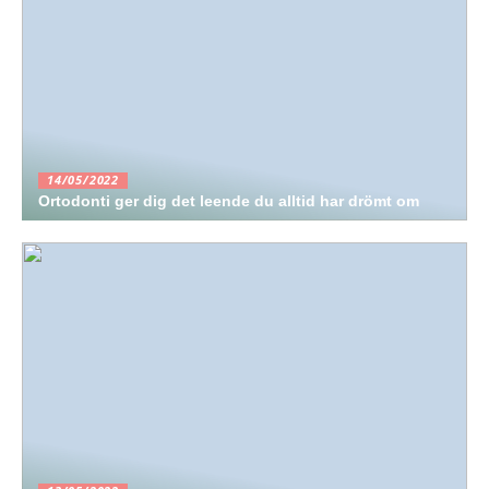
14/05/2022
Ortodonti ger dig det leende du alltid har drömt om