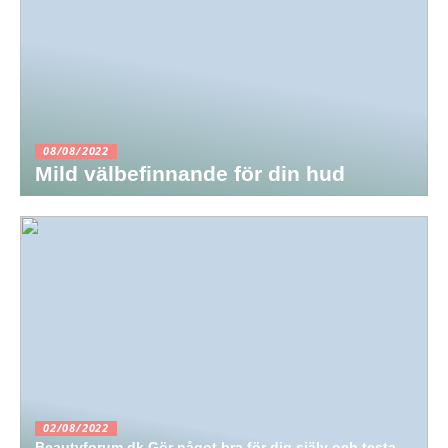
08/08/2022
Mild välbefinnande för din hud
02/08/2022
Beautyforum.dk Gör något bra för dig själv och testa