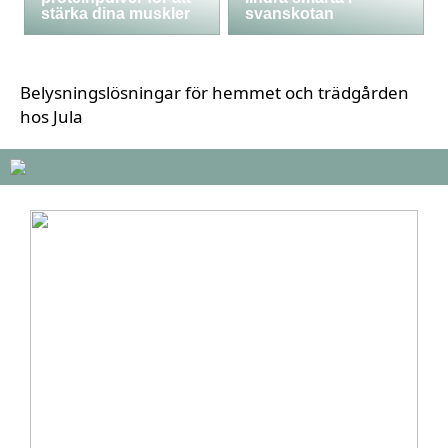
stärka dina muskler
svanskotan
Belysningslösningar för hemmet och trädgården
hos Jula