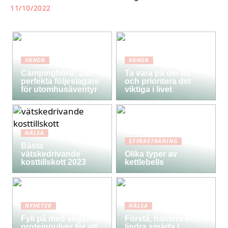
11/10/2022
VANOR
VANOR
Campingbord: Din
Ta vara på din tid
perfekta följeslagare
och prioritera det
för utomhusäventyr
viktiga i livet
HÄLSA
STYRKETRÄNING
Bästa
vätskedrivande
Olika typer av
kosttillskott 2023
kettlebells
NYHETER
HÄLSA
Fyll på med veganskt
Förstå, hantera och
proteinpulver för att
lindra smärta i