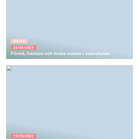
HÄLSA
25/05/2023
Förstå, hantera och lindra smärta i svanskotan
15/10/2022