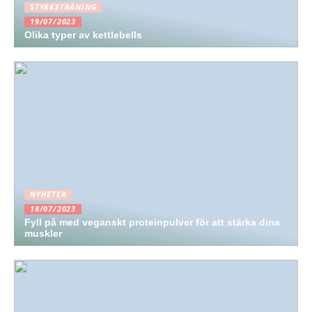
STYRKETRÄNING
19/07/2023
Olika typer av kettlebells
NYHETER
18/07/2023
Fyll på med veganskt proteinpulver för att stärka dina
muskler