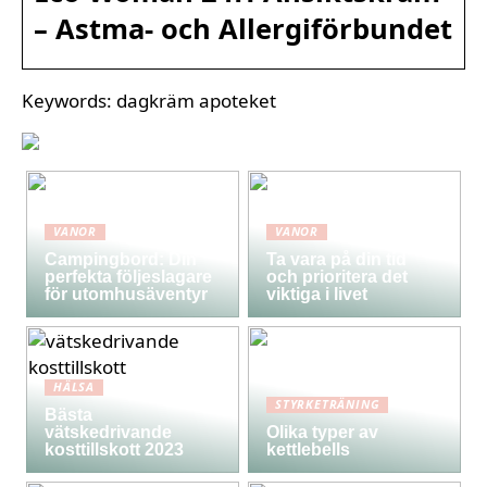
– Astma- och Allergiförbundet
Keywords: dagkräm apoteket
VANOR
VANOR
Campingbord: Din
Ta vara på din tid
perfekta följeslagare
och prioritera det
för utomhusäventyr
viktiga i livet
HÄLSA
STYRKETRÄNING
Bästa
vätskedrivande
Olika typer av
kosttillskott 2023
kettlebells