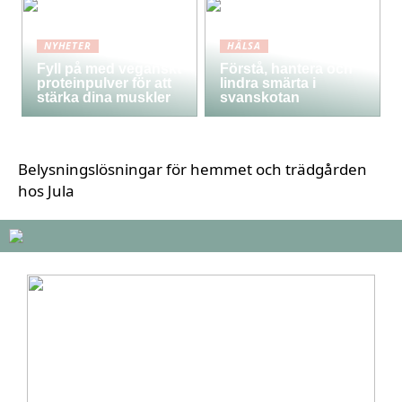
NYHETER
HÄLSA
Fyll på med veganskt
Förstå, hantera och
proteinpulver för att
lindra smärta i
stärka dina muskler
svanskotan
Belysningslösningar för hemmet och trädgården
hos Jula