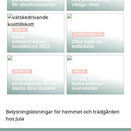
för utomhusäventyr
viktiga i livet
HÄLSA
STYRKETRÄNING
Bästa
vätskedrivande
Olika typer av
kosttillskott 2023
kettlebells
NYHETER
HÄLSA
Fyll på med veganskt
Förstå, hantera och
proteinpulver för att
lindra smärta i
stärka dina muskler
svanskotan
Belysningslösningar för hemmet och trädgården
hos Jula