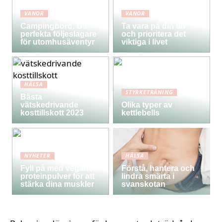
VANOR
VANOR
Campingbord: Din
Ta vara på din tid
perfekta följeslagare
och prioritera det
för utomhusäventyr
viktiga i livet
HÄLSA
STYRKETRÄNING
Bästa
vätskedrivande
Olika typer av
kosttillskott 2023
kettlebells
NYHETER
HÄLSA
Fyll på med veganskt
Förstå, hantera och
proteinpulver för att
lindra smärta i
stärka dina muskler
svanskotan